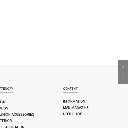
ATEGORY
CONTENT
INFORMATION
EAR
MAIL MAGAZINE
OODS
USER GUIDE
ASHION ACCESSORIES
NTERIOR
OLLABORATION