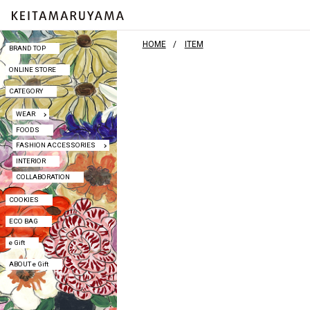
HOME
ITEM
BRAND TOP
BRAND TOP
ONLINE STORE
ONLINE STORE
CATEGORY
CATEGORY
WEAR
WEAR
FOODS
FOODS
FASHION ACCESSORIES
FASHION ACCESSORIES
INTERIOR
INTERIOR
COLLABORATION
COLLABORATION
COOKIES
COOKIES
ECO BAG
ECO BAG
e Gift
e Gift
ABOUT e Gift
ABOUT e Gift