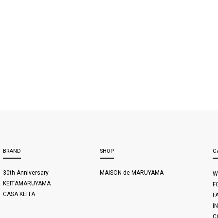
BRAND
SHOP
C
30th Anniversary
MAISON de MARUYAMA
W
KEITAMARUYAMA
F
CASA KEITA
F
I
C