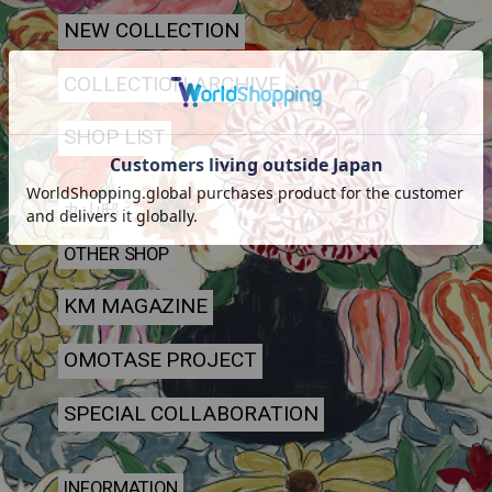
NEW COLLECTION
COLLECTION ARCHIVE
SHOP LIST
丸山邸
OTHER SHOP
KM MAGAZINE
OMOTASE PROJECT
SPECIAL COLLABORATION
INFORMATION