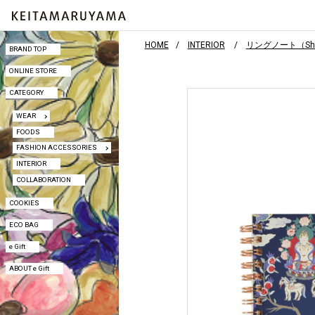
HOME
INTERIOR
リングノート（Shang
BRAND TOP
BRAND TOP
ONLINE STORE
ONLINE STORE
CATEGORY
CATEGORY
WEAR
WEAR
FOODS
FOODS
FASHION ACCESSORIES
FASHION ACCESSORIES
INTERIOR
INTERIOR
COLLABORATION
COLLABORATION
COOKIES
COOKIES
ECO BAG
ECO BAG
e Gift
e Gift
ABOUT e Gift
ABOUT e Gift