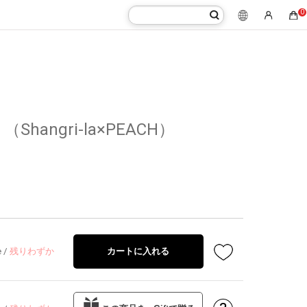
0
hangri-la×PEACH）
e
/
残りわずか
カートに入れる