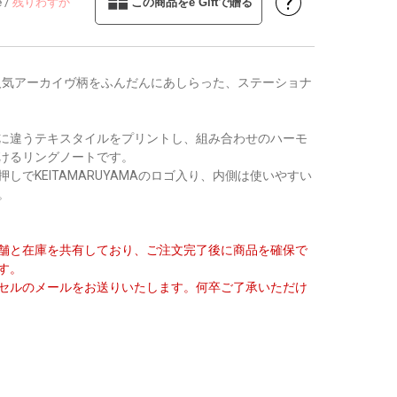
?
e
/
残りわずか
この商品をe Giftで贈る
MAの人気アーカイヴ柄をふんだんにあしらった、ステーショナ
に違うテキスタイルをプリントし、組み合わせのハーモ
けるリングノートです。
しでKEITAMARUYAMAのロゴ入り、内側は使いやすい
。
舗と在庫を共有しており、ご注文完了後に商品を確保で
す。
セルのメールをお送りいたします。何卒ご了承いただけ