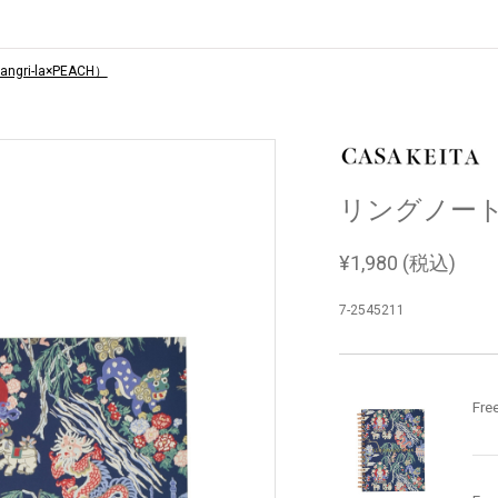
ri-la×PEACH）
リングノート（S
¥
1,980
(税込)
7-2545211
Fre