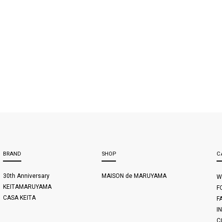
BRAND
SHOP
C
30th Anniversary
MAISON de MARUYAMA
W
KEITAMARUYAMA
F
CASA KEITA
F
I
C