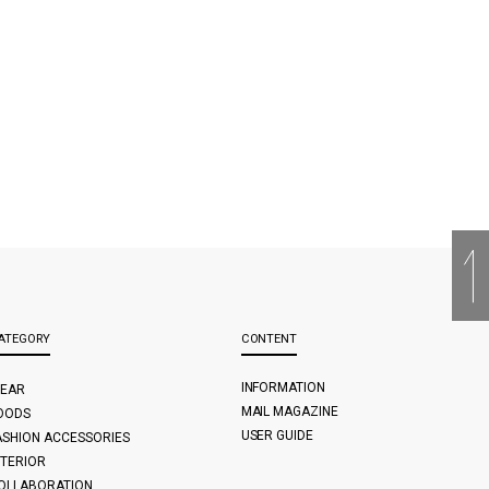
ATEGORY
CONTENT
INFORMATION
EAR
MAIL MAGAZINE
OODS
USER GUIDE
ASHION ACCESSORIES
NTERIOR
OLLABORATION