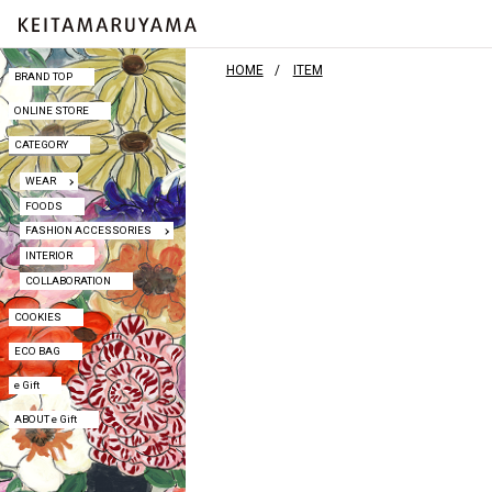
HOME
ITEM
BRAND TOP
BRAND TOP
ONLINE STORE
ONLINE STORE
CATEGORY
CATEGORY
WEAR
WEAR
FOODS
FOODS
FASHION ACCESSORIES
FASHION ACCESSORIES
INTERIOR
INTERIOR
COLLABORATION
COLLABORATION
COOKIES
COOKIES
ECO BAG
ECO BAG
e Gift
e Gift
ABOUT e Gift
ABOUT e Gift