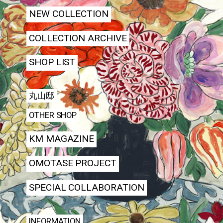
NEW COLLECTION
COLLECTION ARCHIVE
SHOP LIST
丸山邸
OTHER SHOP
KM MAGAZINE
OMOTASE PROJECT
SPECIAL COLLABORATION
INFORMATION