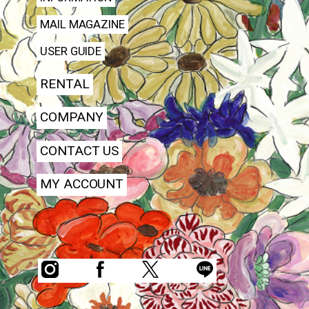
MAIL MAGAZINE
USER GUIDE
RENTAL
COMPANY
CONTACT US
MY ACCOUNT