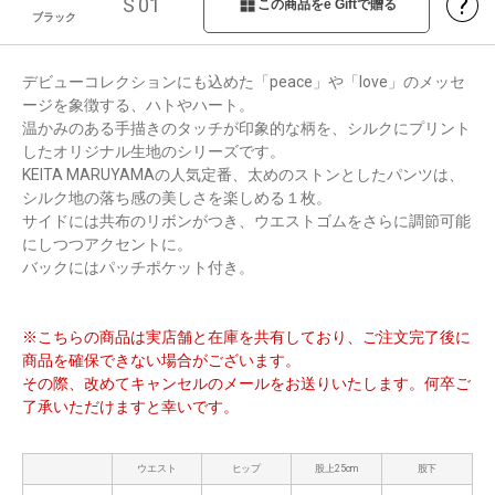
?
S 01
この商品をe Giftで贈る
ブラック
デビューコレクションにも込めた「peace」や「love」のメッセ
ージを象徴する、ハトやハート。
温かみのある手描きのタッチが印象的な柄を、シルクにプリント
したオリジナル生地のシリーズです。
KEITA MARUYAMAの人気定番、太めのストンとしたパンツは、
シルク地の落ち感の美しさを楽しめる１枚。
サイドには共布のリボンがつき、ウエストゴムをさらに調節可能
にしつつアクセントに。
バックにはパッチポケット付き。
※こちらの商品は実店舗と在庫を共有しており、ご注文完了後に
商品を確保できない場合がございます。
その際、改めてキャンセルのメールをお送りいたします。何卒ご
了承いただけますと幸いです。
ウエスト
ヒップ
股上25cm
股下