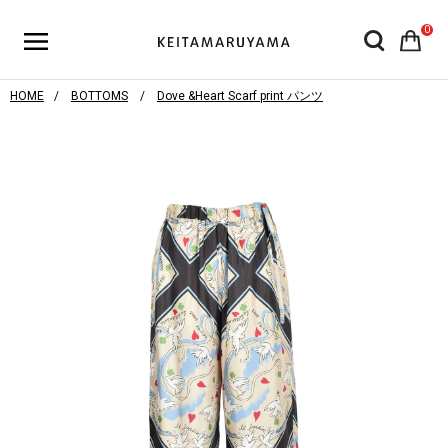
0
HOME
BOTTOMS
Dove &Heart Scarf print パンツ