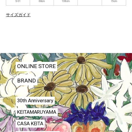
S 01
68cm
108cm
73cm
サイズガイド
ONLINE STORE
BRAND
30th Anniversary
KEITAMARUYAMA
CASA KEITA