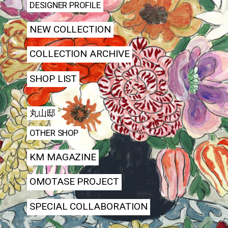
DESIGNER PROFILE
NEW COLLECTION
COLLECTION ARCHIVE
SHOP LIST
丸山邸
OTHER SHOP
KM MAGAZINE
OMOTASE PROJECT
SPECIAL COLLABORATION