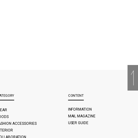
ATEGORY
CONTENT
INFORMATION
EAR
MAIL MAGAZINE
OODS
USER GUIDE
ASHION ACCESSORIES
NTERIOR
OLLABORATION