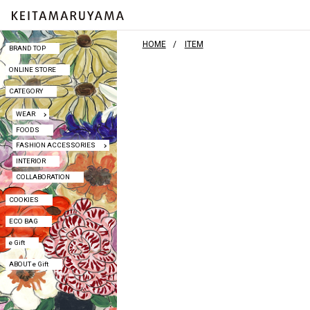
HOME
ITEM
BRAND TOP
BRAND TOP
ONLINE STORE
ONLINE STORE
CATEGORY
CATEGORY
WEAR
WEAR
FOODS
FOODS
FASHION ACCESSORIES
FASHION ACCESSORIES
INTERIOR
INTERIOR
COLLABORATION
COLLABORATION
COOKIES
COOKIES
ECO BAG
ECO BAG
e Gift
e Gift
ABOUT e Gift
ABOUT e Gift