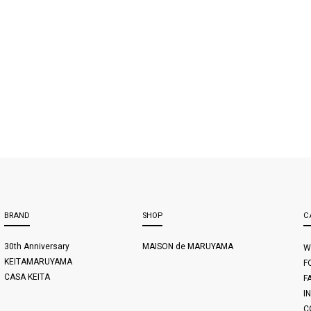
BRAND
SHOP
C
30th Anniversary
MAISON de MARUYAMA
W
KEITAMARUYAMA
F
CASA KEITA
F
I
C