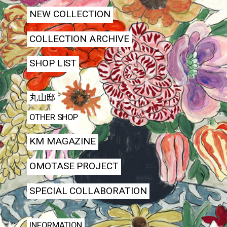
NEW COLLECTION
COLLECTION ARCHIVE
SHOP LIST
丸山邸
OTHER SHOP
KM MAGAZINE
OMOTASE PROJECT
SPECIAL COLLABORATION
INFORMATION