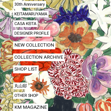
30th Anniversary
KEITAMARUYAMA
CASA KEITA
DESIGNER PROFILE
NEW COLLECTION
COLLECTION ARCHIVE
SHOP LIST
丸山邸
OTHER SHOP
KM MAGAZINE