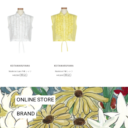
Nosleeve Lace Frill シャツ
Nosleeve Frill シャツ
(税込)
(税込)
¥49,500
¥41,800
ONLINE STORE
BRAND