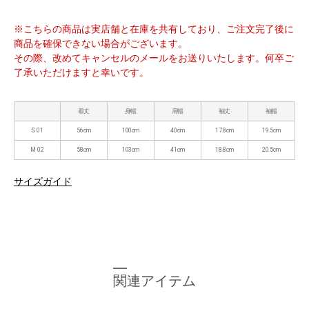
※こちらの商品は実店舗と在庫を共有しており、ご注文完了後に
商品を確保できない場合がございます。
その際、改めてキャンセルのメールをお送りいたします。何卒ご
了承いただけますと幸いです。
着丈
身幅
肩幅
袖丈
袖幅
S 01
56cm
100cm
40cm
17.8cm
19.5cm
M 02
58cm
103cm
41cm
18.8cm
20.5cm
サイズガイド
関連アイテム