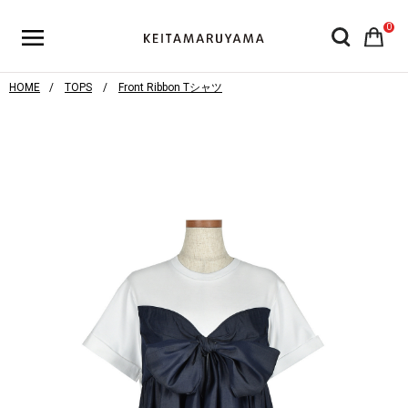
0
HOME
TOPS
Front Ribbon Tシャツ