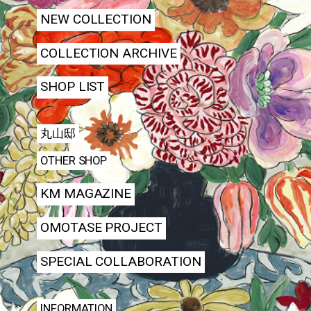
NEW COLLECTION
COLLECTION ARCHIVE
SHOP LIST
丸山邸
OTHER SHOP
KM MAGAZINE
OMOTASE PROJECT
SPECIAL COLLABORATION
INFORMATION