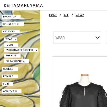
HOME
ALL
WEAR
BRAND TOP
BRAND TOP
ONLINE STORE
ONLINE STORE
CATEGORY
CATEGORY
WEAR
WEAR
WEAR
FOODS
FOODS
FASHION ACCESSORIES
FASHION ACCESSORIES
INTERIOR
INTERIOR
COLLABORATION
COLLABORATION
COOKIES
COOKIES
ECO BAG
ECO BAG
e Gift
e Gift
ABOUT e Gift
ABOUT e Gift