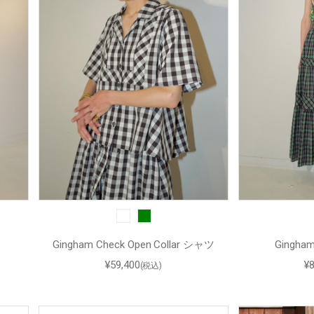
Gingham Check Open Collar シャツ
Gingha
¥59,400
¥
(税込)