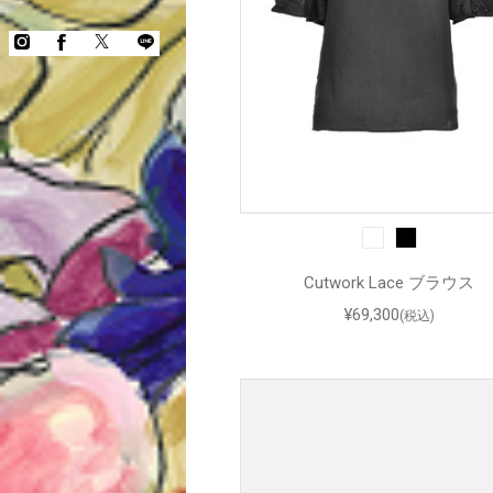
Cutwork Lace ブラウス
¥69,300
(税込)
COPYRIGHT © KEITA MARUYAMA.
ALL RIGHTS RESERVED.