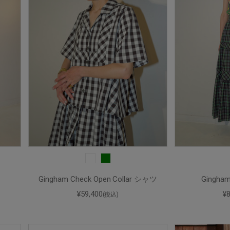
Gingham Check Open Collar シャツ
Gingha
¥59,400
¥
(税込)