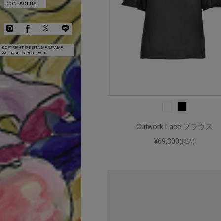
CONTACT US
COPYRIGHT © KEITA MARUYAMA.
ALL RIGHTS RESERVED.
Cutwork Lace ブラウス
¥69,300
(税込)
COMPANY
CONTACT US
COPYRIGHT © KEITA MARUYAMA.
ALL RIGHTS RESERVED.