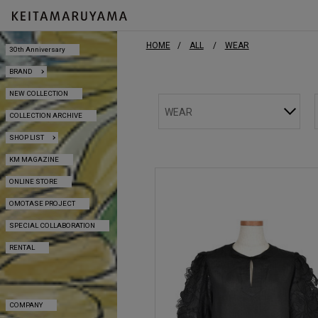
HOME
ALL
WEAR
30th Anniversary
30th Anniversary
BRAND
BRAND
NEW COLLECTION
NEW COLLECTION
WEAR
COLLECTION ARCHIVE
COLLECTION ARCHIVE
SHOP LIST
SHOP LIST
KM MAGAZINE
KM MAGAZINE
ONLINE STORE
ONLINE STORE
OMOTASE PROJECT
OMOTASE PROJECT
SPECIAL COLLABORATION
SPECIAL COLLABORATION
RENTAL
RENTAL
COMPANY