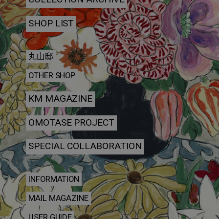
SHOP LIST
丸山邸
OTHER SHOP
KM MAGAZINE
OMOTASE PROJECT
SPECIAL COLLABORATION
INFORMATION
MAIL MAGAZINE
USER GUIDE