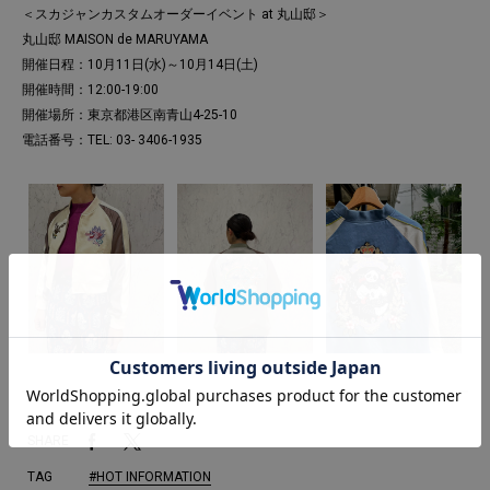
＜スカジャンカスタムオーダーイベント at 丸山邸＞
丸山邸 MAISON de MARUYAMA
開催日程：10月11日(水)～10月14日(土)
開催時間：12:00-19:00
開催場所：東京都港区南青山4-25-10
電話番号：TEL: 03- 3406-1935
SHARE
TAG
#HOT INFORMATION