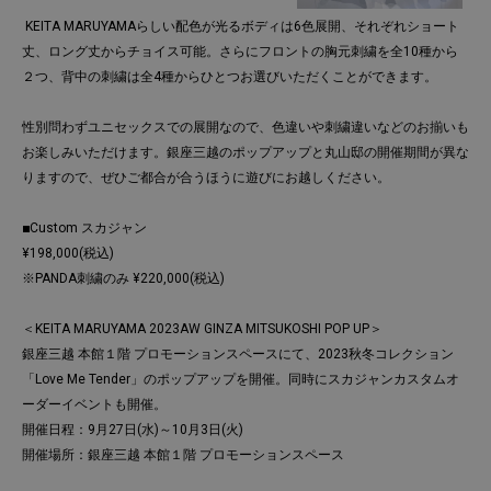
KEITA MARUYAMAらしい配色が光るボディは6色展開、それぞれショート
丈、ロング丈からチョイス可能。さらにフロントの胸元刺繍を全10種から
２つ、背中の刺繍は全4種からひとつお選びいただくことができます。
性別問わずユニセックスでの展開なので、色違いや刺繍違いなどのお揃いも
お楽しみいただけます。銀座三越のポップアップと丸山邸の開催期間が異な
りますので、ぜひご都合が合うほうに遊びにお越しください。
■
Custom スカジャン
¥198,000(税込)
※PANDA刺繍のみ ¥220,000(税込)
＜KEITA MARUYAMA 2023AW GINZA MITSUKOSHI POP UP＞
銀座三越 本館１階 プロモーションスペースにて、2023秋冬コレクション
「Love Me Tender」のポップアップを開催。同時にスカジャンカスタムオ
ーダーイベントも開催。
開催日程：9月27日(水)～10月3日(火)
開催場所：銀座三越 本館１階 プロモーションスペース