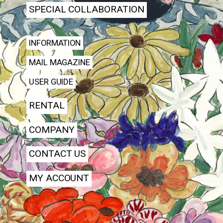
SPECIAL COLLABORATION
INFORMATION
MAIL MAGAZINE
USER GUIDE
RENTAL
COMPANY
CONTACT US
MY ACCOUNT