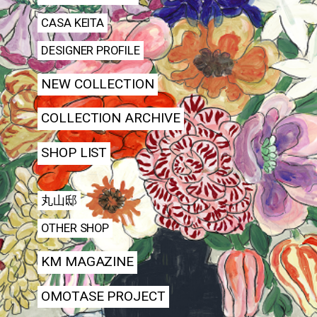
CASA KEITA
DESIGNER PROFILE
NEW COLLECTION
COLLECTION ARCHIVE
SHOP LIST
丸山邸
OTHER SHOP
KM MAGAZINE
OMOTASE PROJECT