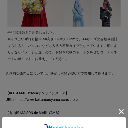
合計10種類をご用意しました。
サイズはいずれも幅36.5×高さ38×マチ11cmで、A4サイズの書類や雑誌
はもちろん、パソコンなども入る大容量タイプとなっています。柄によ
りかなりイメージが違うので、お好きな柄のトートををぜひコーディネ
ートのポイントにお迎えしてください。
具体的な発売日については、決定し次第SNSなどで告知して参ります。
【KEITA MARUYAMAオンラインストア】
URL：
https://www.keitamaruyama.com/store
【丸山邸 MAISON de MARUYAMA】
住所：〒107-0062 東京都港区南⻘山4-25-10
TEL：03-3406-1935