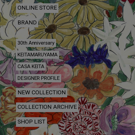
ONLINE STORE
BRAND
30th Anniversary
KEITAMARUYAMA
CASA KEITA
DESIGNER PROFILE
NEW COLLECTION
COLLECTION ARCHIVE
SHOP LIST