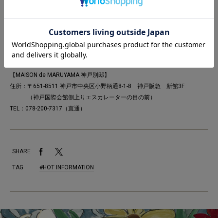
MAIL：info-store@keitamaruyama.com
【KEITAMARUYAMA 阪急うめだ本店】
住所：〒530-8350 大阪府大阪市北区角田町8番7号
TEL：06-6313-0605 （直通）
【MAISON de MARUYAMA 神戸別邸】
住所：〒651-8511 神戸市中央区小野柄通8-1-8 神戸阪急 新館3F
（神戸国際会館側上りエスカレーターの目の前）
TEL：078-200-7317（直通）
SHARE
TAG
#HOT INFORMATION