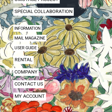
SPECIAL COLLABORATION
INFORMATION
MAIL MAGAZINE
USER GUIDE
RENTAL
COMPANY
CONTACT US
MY ACCOUNT