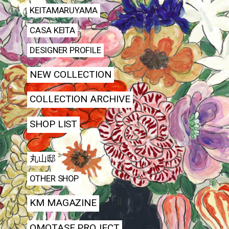
KEITAMARUYAMA
CASA KEITA
DESIGNER PROFILE
NEW COLLECTION
COLLECTION ARCHIVE
SHOP LIST
丸山邸
OTHER SHOP
KM MAGAZINE
OMOTASE PROJECT