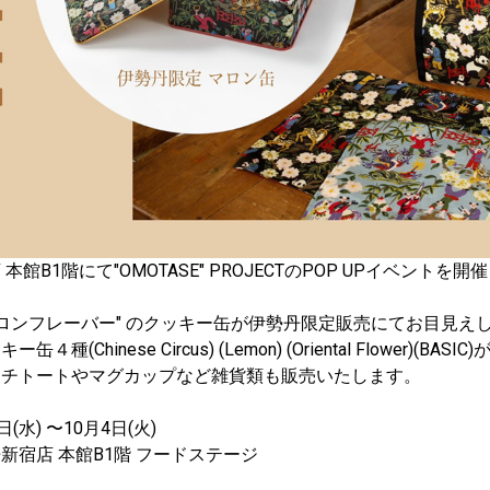
本館B1階にて"OMOTASE" PROJECTのPOP UPイベントを開
マロンフレーバー" のクッキー缶が伊勢丹限定販売にてお目見え
種(Chinese Circus) (Lemon) (Oriental Flower)(BAS
ンチトートやマグカップなど雑貨類も販売いたします。
(水) 〜10月4日(火)
新宿店 本館B1階 フードステージ