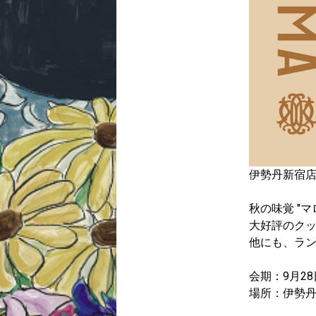
伊勢丹新宿店 
秋の味覚 "
大好評のクッキー缶４
他にも、ラ
会期：9月28日
場所：伊勢丹