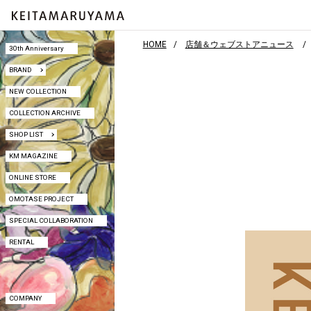
HOME
店舗＆ウェブストアニュース
30th Anniversary
30th Anniversary
BRAND
BRAND
NEW COLLECTION
NEW COLLECTION
COLLECTION ARCHIVE
COLLECTION ARCHIVE
SHOP LIST
SHOP LIST
KM MAGAZINE
KM MAGAZINE
ONLINE STORE
ONLINE STORE
OMOTASE PROJECT
OMOTASE PROJECT
SPECIAL COLLABORATION
SPECIAL COLLABORATION
RENTAL
RENTAL
COMPANY