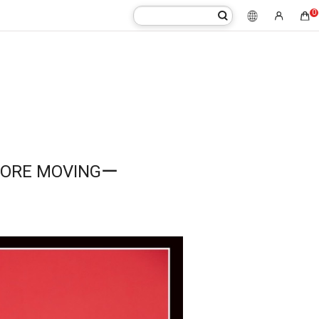
0
TORE MOVINGー