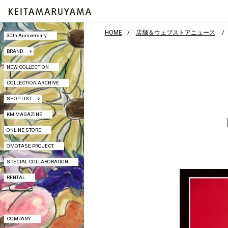
HOME
店舗＆ウェブストアニュース
30th Anniversary
30th Anniversary
BRAND
BRAND
NEW COLLECTION
NEW COLLECTION
COLLECTION ARCHIVE
COLLECTION ARCHIVE
SHOP LIST
SHOP LIST
KM MAGAZINE
KM MAGAZINE
ONLINE STORE
ONLINE STORE
OMOTASE PROJECT
OMOTASE PROJECT
SPECIAL COLLABORATION
SPECIAL COLLABORATION
RENTAL
RENTAL
COMPANY