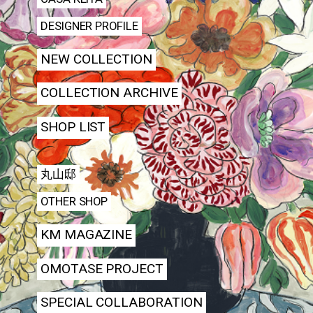
DESIGNER PROFILE
NEW COLLECTION
COLLECTION ARCHIVE
SHOP LIST
丸山邸
OTHER SHOP
KM MAGAZINE
OMOTASE PROJECT
SPECIAL COLLABORATION