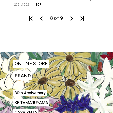
2021.10.29
TOP
8 of 9
ONLINE STORE
BRAND
30th Anniversary
KEITAMARUYAMA
CASA KEITA