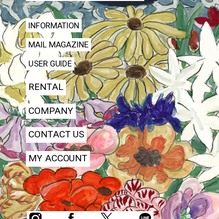
INFORMATION
MAIL MAGAZINE
USER GUIDE
RENTAL
COMPANY
CONTACT US
MY ACCOUNT