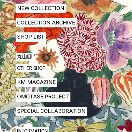
NEW COLLECTION
COLLECTION ARCHIVE
SHOP LIST
丸山邸
OTHER SHOP
KM MAGAZINE
OMOTASE PROJECT
SPECIAL COLLABORATION
INFORMATION