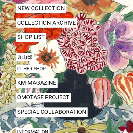
NEW COLLECTION
COLLECTION ARCHIVE
SHOP LIST
丸山邸
OTHER SHOP
KM MAGAZINE
OMOTASE PROJECT
SPECIAL COLLABORATION
INFORMATION