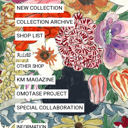
NEW COLLECTION
COLLECTION ARCHIVE
SHOP LIST
丸山邸
OTHER SHOP
KM MAGAZINE
OMOTASE PROJECT
SPECIAL COLLABORATION
INFORMATION