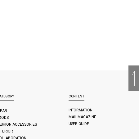
ATEGORY
CONTENT
INFORMATION
EAR
MAIL MAGAZINE
OODS
USER GUIDE
ASHION ACCESSORIES
NTERIOR
OLLABORATION