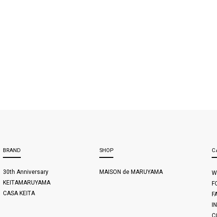
BRAND
SHOP
C
30th Anniversary
MAISON de MARUYAMA
W
KEITAMARUYAMA
F
CASA KEITA
F
I
C