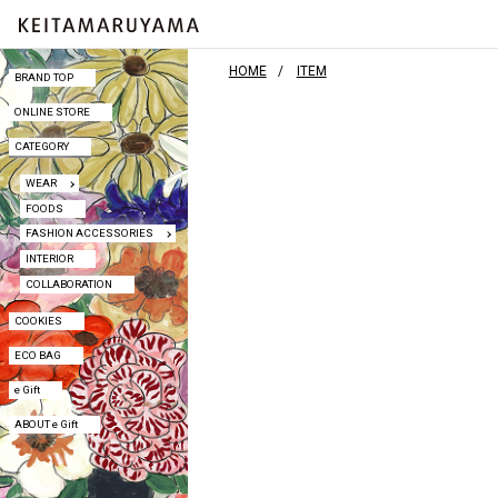
HOME
ITEM
BRAND TOP
BRAND TOP
ONLINE STORE
ONLINE STORE
CATEGORY
CATEGORY
WEAR
WEAR
FOODS
FOODS
FASHION ACCESSORIES
FASHION ACCESSORIES
INTERIOR
INTERIOR
COLLABORATION
COLLABORATION
COOKIES
COOKIES
ECO BAG
ECO BAG
e Gift
e Gift
ABOUT e Gift
ABOUT e Gift