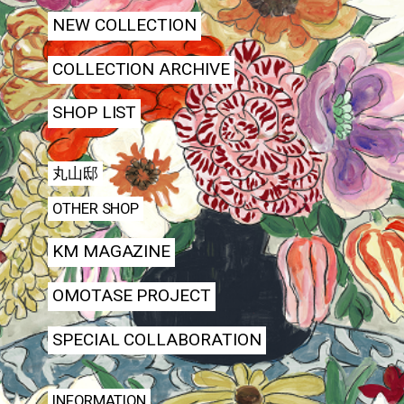
NEW COLLECTION
COLLECTION ARCHIVE
SHOP LIST
丸山邸
OTHER SHOP
KM MAGAZINE
OMOTASE PROJECT
SPECIAL COLLABORATION
INFORMATION