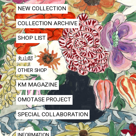
NEW COLLECTION
COLLECTION ARCHIVE
SHOP LIST
丸山邸
OTHER SHOP
KM MAGAZINE
OMOTASE PROJECT
SPECIAL COLLABORATION
INFORMATION