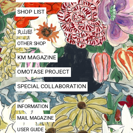
SHOP LIST
丸山邸
OTHER SHOP
KM MAGAZINE
OMOTASE PROJECT
SPECIAL COLLABORATION
INFORMATION
MAIL MAGAZINE
USER GUIDE