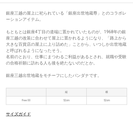
銀座三越の屋上に祀られている「銀座出世地蔵尊」とのコラボレ
ーションアイテム。
もともとは銀座4丁目の道端に置かれていたものが、1968年の銀
座三越の改装に合わせて屋上に置かれるようになり、「路上から
大きな百貨店の屋上に上り詰めた」ことから、いつしか出世地蔵
と呼ばれるようになったそう。
名前のとおり、仕事にまつわるご利益があるとされ、就職や受験
の合格祈願に訪れる人も後を絶たないのだとか。
銀座三越出世地蔵をモチーフにしたバンダナです。
縦
横
Free 00
52cm
52cm
サイズガイド