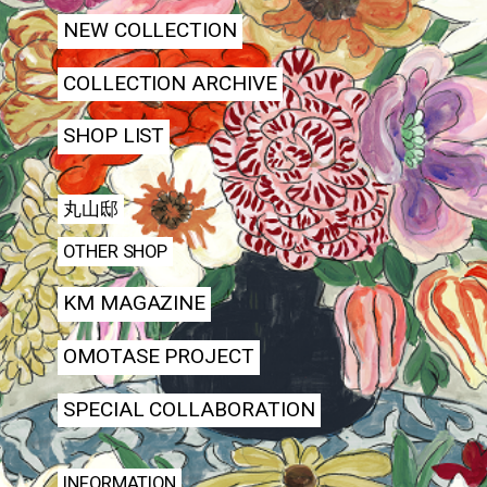
NEW COLLECTION
COLLECTION ARCHIVE
SHOP LIST
丸山邸
OTHER SHOP
KM MAGAZINE
OMOTASE PROJECT
SPECIAL COLLABORATION
INFORMATION