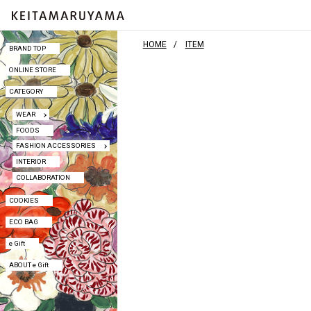
HOME
ITEM
BRAND TOP
BRAND TOP
ONLINE STORE
ONLINE STORE
CATEGORY
CATEGORY
WEAR
WEAR
FOODS
FOODS
FASHION ACCESSORIES
FASHION ACCESSORIES
INTERIOR
INTERIOR
COLLABORATION
COLLABORATION
COOKIES
COOKIES
ECO BAG
ECO BAG
e Gift
e Gift
ABOUT e Gift
ABOUT e Gift