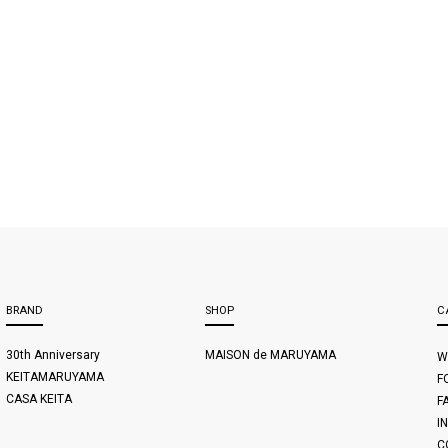
BRAND
SHOP
C
30th Anniversary
MAISON de MARUYAMA
W
KEITAMARUYAMA
F
CASA KEITA
F
I
C