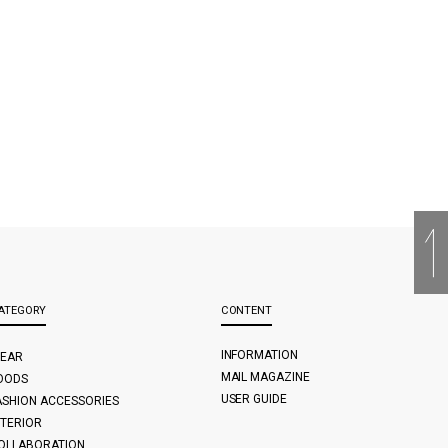
ATEGORY
CONTENT
INFORMATION
EAR
MAIL MAGAZINE
OODS
USER GUIDE
ASHION ACCESSORIES
NTERIOR
OLLABORATION