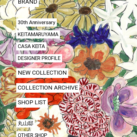
BRAND
30th Anniversary
KEITAMARUYAMA
CASA KEITA
DESIGNER PROFILE
NEW COLLECTION
COLLECTION ARCHIVE
SHOP LIST
丸山邸
OTHER SHOP