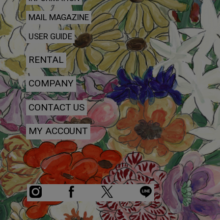
MAIL MAGAZINE
USER GUIDE
RENTAL
COMPANY
CONTACT US
MY ACCOUNT