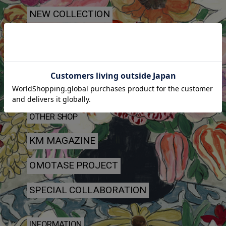
NEW COLLECTION
COLLECTION ARCHIVE
SHOP LIST
丸山邸
OTHER SHOP
KM MAGAZINE
OMOTASE PROJECT
SPECIAL COLLABORATION
INFORMATION