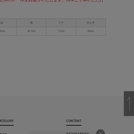
縦
横
マチ
持ち手
38cm
36.5cm
11cm
28cm
ATEGORY
CONTENT