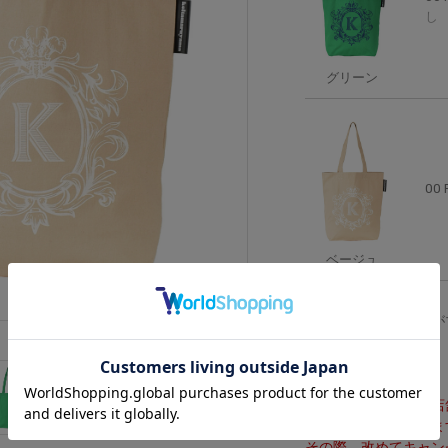
し
グリーン
00 
ベージュ
グラフィカルなロゴが
バッグ。
※こちらの商品は実店
きない場合がございま
その際、改めてキャン