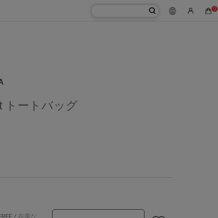
0
rint トートバッグ
FREE
/
在庫な