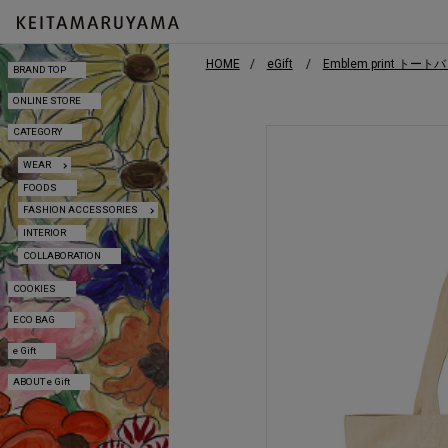
HOME
eGift
Emblem print トート
BRAND TOP
BRAND TOP
ONLINE STORE
ONLINE STORE
CATEGORY
CATEGORY
WEAR
WEAR
FOODS
FOODS
FASHION ACCESSORIES
FASHION ACCESSORIES
INTERIOR
INTERIOR
COLLABORATION
COLLABORATION
COOKIES
COOKIES
ECO BAG
ECO BAG
e Gift
e Gift
ABOUT e Gift
ABOUT e Gift