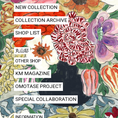
NEW COLLECTION
COLLECTION ARCHIVE
SHOP LIST
丸山邸
OTHER SHOP
KM MAGAZINE
OMOTASE PROJECT
SPECIAL COLLABORATION
INFORMATION