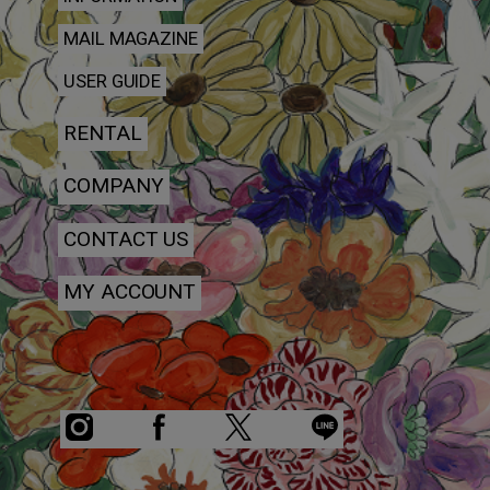
MAIL MAGAZINE
USER GUIDE
RENTAL
COMPANY
CONTACT US
MY ACCOUNT