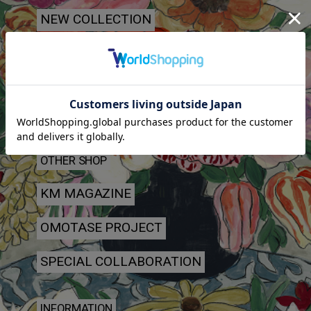
NEW COLLECTION
COLLECTION ARCHIVE
SHOP LIST
丸山邸
OTHER SHOP
KM MAGAZINE
OMOTASE PROJECT
SPECIAL COLLABORATION
INFORMATION