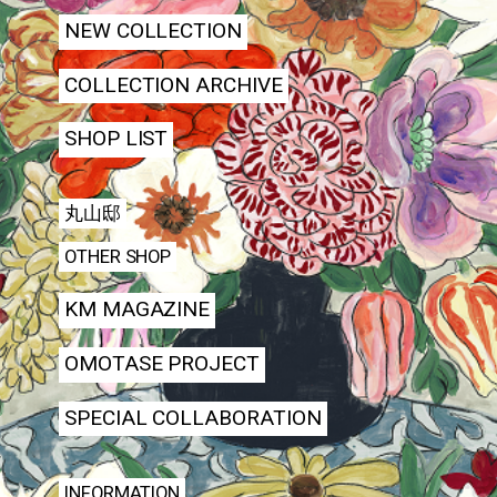
NEW COLLECTION
COLLECTION ARCHIVE
SHOP LIST
丸山邸
OTHER SHOP
KM MAGAZINE
OMOTASE PROJECT
SPECIAL COLLABORATION
INFORMATION