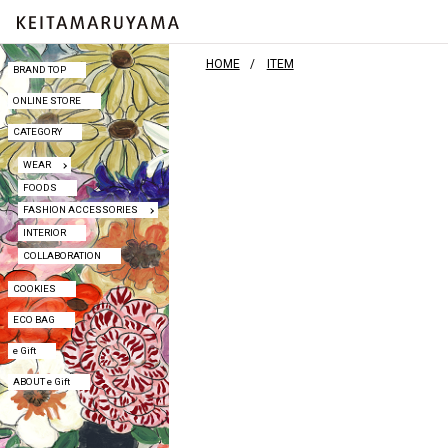
HOME
ITEM
BRAND TOP
BRAND TOP
ONLINE STORE
ONLINE STORE
CATEGORY
CATEGORY
WEAR
WEAR
FOODS
FOODS
FASHION ACCESSORIES
FASHION ACCESSORIES
INTERIOR
INTERIOR
COLLABORATION
COLLABORATION
COOKIES
COOKIES
ECO BAG
ECO BAG
e Gift
e Gift
ABOUT e Gift
ABOUT e Gift