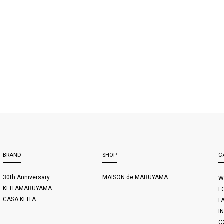
BRAND
SHOP
C
30th Anniversary
MAISON de MARUYAMA
W
KEITAMARUYAMA
F
CASA KEITA
F
I
C