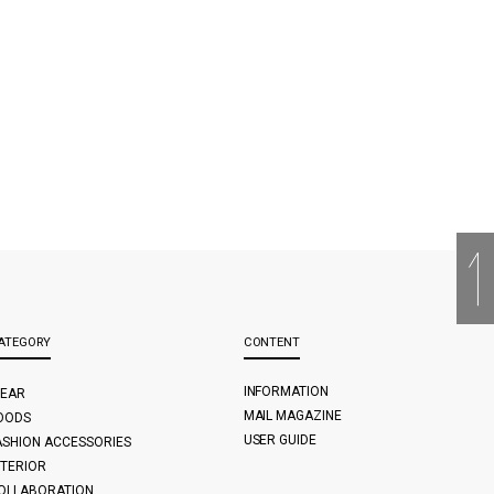
ATEGORY
CONTENT
INFORMATION
EAR
MAIL MAGAZINE
OODS
USER GUIDE
ASHION ACCESSORIES
NTERIOR
OLLABORATION