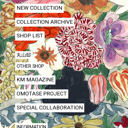
NEW COLLECTION
COLLECTION ARCHIVE
SHOP LIST
丸山邸
OTHER SHOP
KM MAGAZINE
OMOTASE PROJECT
SPECIAL COLLABORATION
INFORMATION