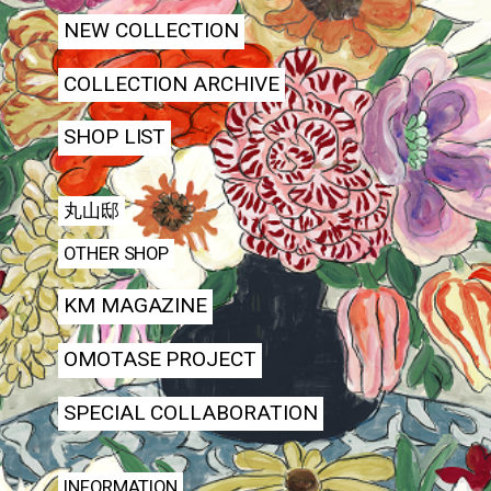
NEW COLLECTION
COLLECTION ARCHIVE
SHOP LIST
丸山邸
OTHER SHOP
KM MAGAZINE
OMOTASE PROJECT
SPECIAL COLLABORATION
INFORMATION