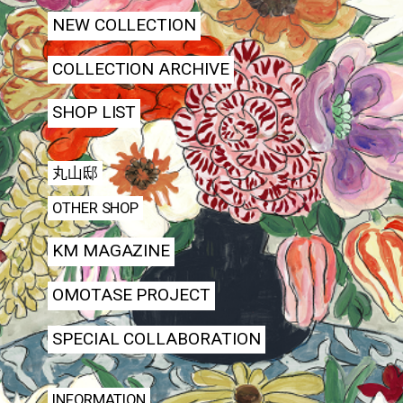
NEW COLLECTION
COLLECTION ARCHIVE
SHOP LIST
丸山邸
OTHER SHOP
KM MAGAZINE
OMOTASE PROJECT
SPECIAL COLLABORATION
INFORMATION