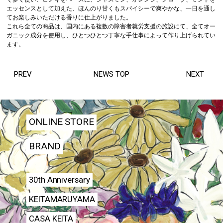
エッセンスとして加えた、ほんのり甘くもスパイシーで爽やかな、一日を通し
てお楽しみいただける香りに仕上がりました。
これら全ての商品は、国内にある複数の障害者就労支援の施設にて、全てオー
ガニック成分を使用し、ひとつひとつ丁寧な手仕事によって作り上げられてい
ます。
PREV
NEWS TOP
NEXT
ONLINE STORE
BRAND
30th Anniversary
KEITAMARUYAMA
CASA KEITA