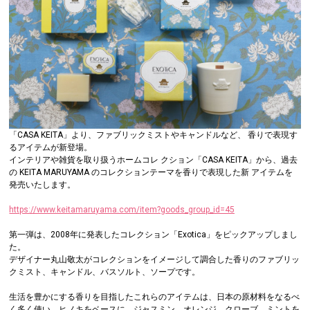
「CASA KEITA」より、ファブリックミストやキャンドルなど、 香りで表現す
るアイテムが新登場。
インテリアや雑貨を取り扱うホームコレ クション「CASA KEITA」から、過去
の KEITA MARUYAMA のコレクションテーマを香りで表現した新 アイテムを
発売いたします。
https://www.keitamaruyama.com/item?goods_group_id=45
第一弾は、2008年に発表したコレクション「Exotica」をピックアップしまし
た。
デザイナー丸山敬太がコレクションをイメージして調合した香りのファブリッ
クミスト、キャンドル、バスソルト、ソープです。
生活を豊かにする香りを目指したこれらのアイテムは、日本の原材料をなるべ
く多く使い、ヒノキをベースに、ジャスミン、オレンジ、クローブ、ミントを