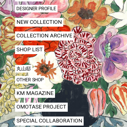
DESIGNER PROFILE
NEW COLLECTION
COLLECTION ARCHIVE
SHOP LIST
丸山邸
OTHER SHOP
KM MAGAZINE
OMOTASE PROJECT
SPECIAL COLLABORATION