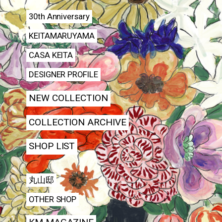
30th Anniversary
KEITAMARUYAMA
CASA KEITA
DESIGNER PROFILE
NEW COLLECTION
COLLECTION ARCHIVE
SHOP LIST
丸山邸
OTHER SHOP