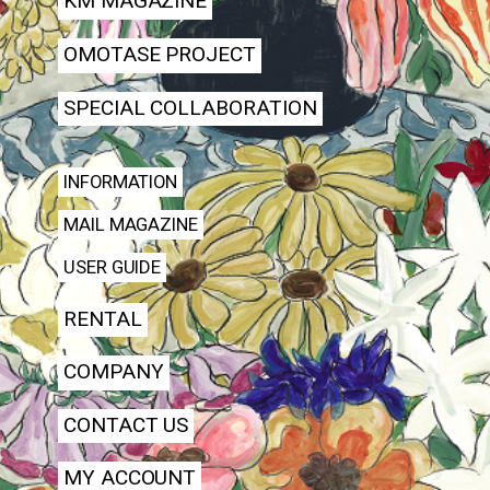
KM MAGAZINE
OMOTASE PROJECT
SPECIAL COLLABORATION
INFORMATION
MAIL MAGAZINE
USER GUIDE
RENTAL
COMPANY
CONTACT US
MY ACCOUNT