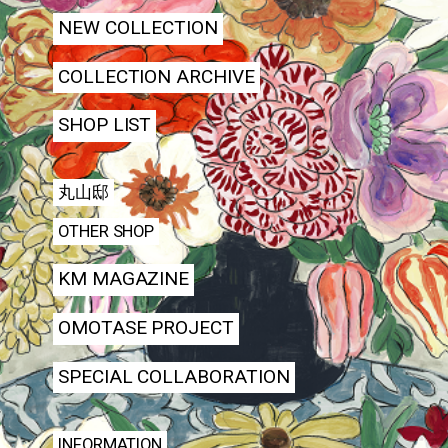
NEW COLLECTION
COLLECTION ARCHIVE
SHOP LIST
丸山邸
OTHER SHOP
KM MAGAZINE
OMOTASE PROJECT
SPECIAL COLLABORATION
INFORMATION