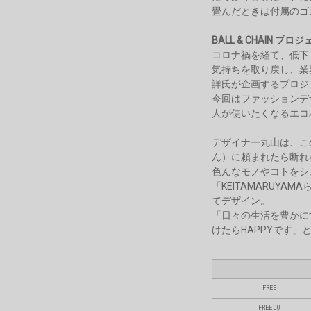
畳んだときは付属のゴ
BALL & CHAIN プロ
コロナ禍を経て、低下
気持ちを取り戻し、業
詳氏が企画するプロジ
今回はファッションデ
人が使いたくなるエコ
デザイナー丸山は、こ
ん）に頼まれたら断れ
色んなモノやコトをシ
「KEITAMARUY
てデザイン。
「日々の生活を豊かに
けたらHAPPYです
FREE
FREE 00