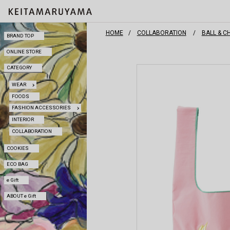
HOME
COLLABORATION
BALL &
BRAND TOP
BRAND TOP
ONLINE STORE
ONLINE STORE
CATEGORY
CATEGORY
WEAR
WEAR
FOODS
FOODS
FASHION ACCESSORIES
FASHION ACCESSORIES
INTERIOR
INTERIOR
COLLABORATION
COLLABORATION
COOKIES
COOKIES
ECO BAG
ECO BAG
e Gift
e Gift
ABOUT e Gift
ABOUT e Gift