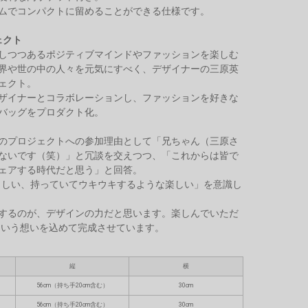
ムでコンパクトに留めることができる仕様です。
ジェクト
しつつあるポジティブマインドやファッションを楽しむ
界や世の中の人々を元気にすべく、デザイナーの三原英
ェクト。
ザイナーとコラボレーションし、ファッションを好きな
バッグをプロダクト化。
のプロジェクトへの参加理由として「兄ちゃん（三原さ
ないです（笑）」と冗談を交えつつ、「これからは皆で
ェアする時代だと思う」と回答。
AMAらしい、持っていてウキウキするような楽しい」を意識し
するのが、デザインの力だと思います。楽しんでいただ
」という想いを込めて完成させています。
縦
横
56cm（持ち手20cm含む）
30cm
56cm（持ち手20cm含む）
30cm