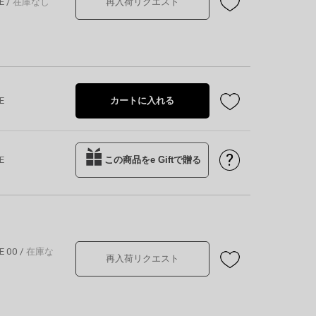
E
/
在庫なし
再入荷リクエスト
E
カートに入れる
?
E
この商品をe Giftで贈る
E 00
/
在庫な
再入荷リクエスト