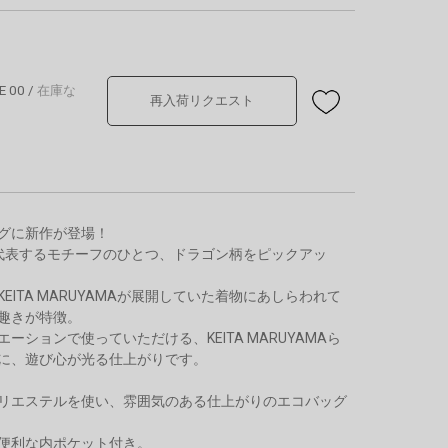
E 00
/
在庫な
再入荷リクエスト
グに新作が登場！
AMAを代表するモチーフのひとつ、ドラゴン柄をピックアッ
EITA MARUYAMAが展開していた着物にあしらわれて
趣きが特徴。
ーションで使っていただける、KEITA MARUYAMAら
に、遊び心が光る仕上がりです。
リエステルを使い、雰囲気のある仕上がりのエコバッグ
便利な内ポケット付き。