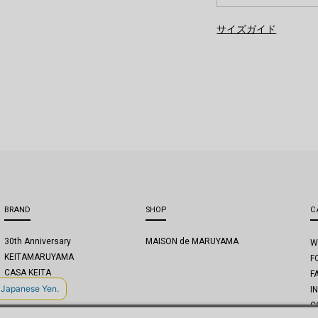
サイズガイド
BRAND
SHOP
C
30th Anniversary
MAISON de MARUYAMA
W
KEITAMARUYAMA
F
CASA KEITA
F
I
C