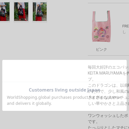
FRE
し
ピンク
毎回大好評のエコバッ
KEITA MARUY
プ。
このドラゴンは、以前K
いたので、少し和風の
さまざまな人やシチュエ
しい華やかさと上品さ
ワンウォッシュしたポ
です。
たっぷりとしたマチに