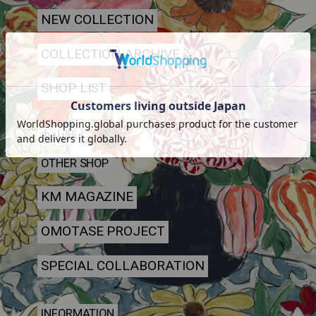
NEW COLLECTION
COLLECTION ARCHIVE
SHOP LIST
丸山邸
OTHER SHOP
KM MAGAZINE
OMOTASE PROJECT
SPECIAL COLLABORATION
INFORMATION