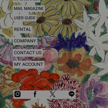
MAIL MAGAZINE
USER GUIDE
RENTAL
COMPANY
CONTACT US
MY ACCOUNT