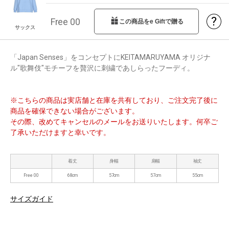
?
Free 00
この商品をe Giftで贈る
サックス
「Japan Senses」をコンセプトにKEITAMARUYAMA オリジナ
ル"歌舞伎"モチーフを贅沢に刺繍であしらったフーディ。
※こちらの商品は実店舗と在庫を共有しており、ご注文完了後に
商品を確保できない場合がございます。
その際、改めてキャンセルのメールをお送りいたします。何卒ご
了承いただけますと幸いです。
着丈
身幅
肩幅
袖丈
Free 00
68cm
57cm
57cm
55cm
サイズガイド