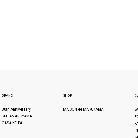
BRAND
SHOP
C
30th Anniversary
MAISON de MARUYAMA
W
KEITAMARUYAMA
F
CASA KEITA
F
I
C