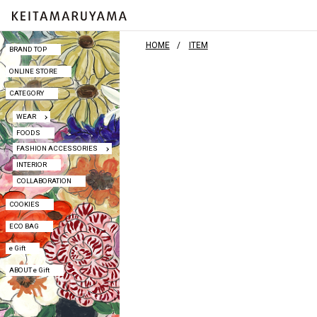
HOME
ITEM
BRAND TOP
BRAND TOP
ONLINE STORE
ONLINE STORE
CATEGORY
CATEGORY
WEAR
WEAR
FOODS
FOODS
FASHION ACCESSORIES
FASHION ACCESSORIES
INTERIOR
INTERIOR
COLLABORATION
COLLABORATION
COOKIES
COOKIES
ECO BAG
ECO BAG
e Gift
e Gift
ABOUT e Gift
ABOUT e Gift