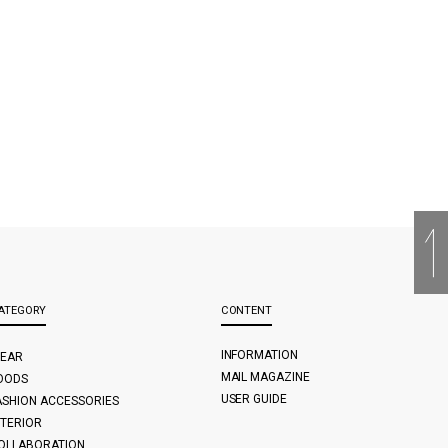
ATEGORY
CONTENT
INFORMATION
EAR
MAIL MAGAZINE
OODS
USER GUIDE
ASHION ACCESSORIES
NTERIOR
OLLABORATION