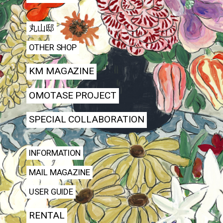
丸山邸
OTHER SHOP
KM MAGAZINE
OMOTASE PROJECT
SPECIAL COLLABORATION
INFORMATION
MAIL MAGAZINE
USER GUIDE
RENTAL