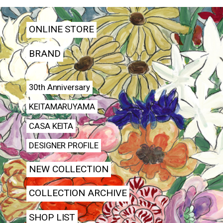
ONLINE STORE
BRAND
30th Anniversary
KEITAMARUYAMA
CASA KEITA
DESIGNER PROFILE
NEW COLLECTION
COLLECTION ARCHIVE
SHOP LIST