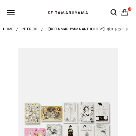
0
HOME
INTERIOR
【KEITA MARUYAMA ANTHOLOGY】ポストカード