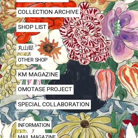
COLLECTION ARCHIVE
SHOP LIST
丸山邸
OTHER SHOP
KM MAGAZINE
OMOTASE PROJECT
SPECIAL COLLABORATION
INFORMATION
MAIL MAGAZINE