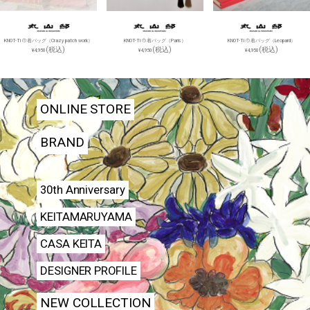
KNOT-Ti 巾着バッグ（Crazy patch work）
KNOT-Ti 巾着バッグ（Paris）
KNOT-Ti 巾着バッグ（Leopard）
(税込)
(税込)
(税込)
¥4,950
¥4,950
¥4,950
ONLINE STORE
BRAND
30th Anniversary
KEITAMARUYAMA
CASA KEITA
DESIGNER PROFILE
NEW COLLECTION