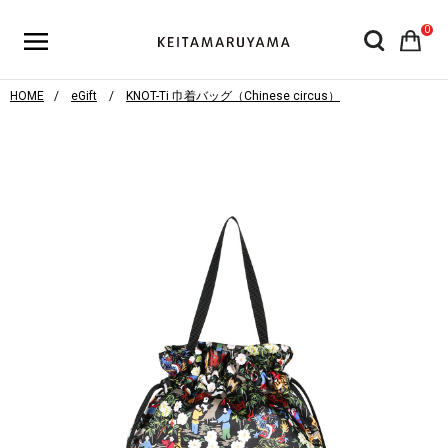
0
HOME
eGift
KNOT-Ti 巾着バッグ（Chinese circus）