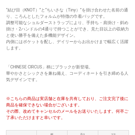
“結び目（KNOT）”と“ちいさな（Tiny）”を掛け合わせた名前の通
り、ころんとしたフォルムが特徴の巾着バッグです。
調整可能なショルダーストラップにより、手持ち・肩掛け・斜め
掛け・2ハンドルの4通りで持つことができ、見た目以上の収納力
と使い勝手を備えた多機能デザイン。
内側にはポケットを配し、デイリーからお出かけまで幅広く活躍
します。
「CHINESE CIRCUS」柄にブラックが新登場。
華やかさとシックさを兼ね備え、コーディネートを引き締める人
気デザインです。
※こちらの商品は実店舗と在庫を共有しており、ご注文完了後に
商品を確保できない場合がございます。
その際、改めてキャンセルのメールをお送りいたします。何卒ご
了承いただけますと幸いです。
幅
高さ
マチ