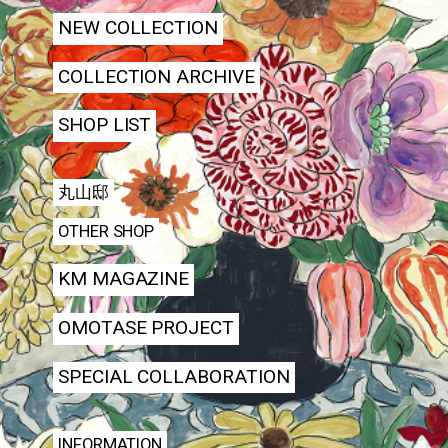
NEW COLLECTION
COLLECTION ARCHIVE
SHOP LIST
丸山邸
OTHER SHOP
KM MAGAZINE
OMOTASE PROJECT
SPECIAL COLLABORATION
INFORMATION