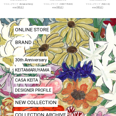
マスキングテープ（Botanical Cherry)
マスキングテープ（SWEET PEACH)
マスキングテープ（陶器小花)
(税込)
(税込)
(税込)
¥550
¥550
¥550
ONLINE STORE
BRAND
30th Anniversary
KEITAMARUYAMA
CASA KEITA
DESIGNER PROFILE
NEW COLLECTION
COLLECTION ARCHIVE