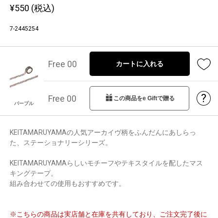
¥
550
(税込)
7-2445254
Free 00
カートに入れる
?
Free 00
この商品をe Giftで贈る
パープル
KEITAMARUYAMAの人気アーカイヴ柄をふんだんにあしらっ
た、ステーショナリーシリーズ。
KEITAMARUYAMAらしいモチーフやテキスタイルを配したマス
キングテープ。
組み合わせての使用もおすすめです。
※こちらの商品は実店舗と在庫を共有しており、ご注文完了後に