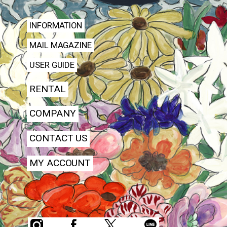
INFORMATION
MAIL MAGAZINE
USER GUIDE
RENTAL
COMPANY
CONTACT US
MY ACCOUNT