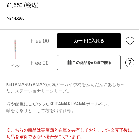
¥
1,650
(税込)
7-2445260
Free 00
カートに入れる
?
Free 00
この商品をe Giftで贈る
ピンク
KEITAMARUYAMAの人気アーカイヴ柄をふんだんにあしらっ
た、ステーショナリーシリーズ。
柄や配色にこだわったKEITAMARUYAMAボールペン。
軸をくるりと回して芯を出す仕様。
※こちらの商品は実店舗と在庫を共有しており、ご注文完了後に
商品を確保できない場合がございます。