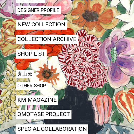
DESIGNER PROFILE
NEW COLLECTION
COLLECTION ARCHIVE
SHOP LIST
丸山邸
OTHER SHOP
KM MAGAZINE
OMOTASE PROJECT
SPECIAL COLLABORATION